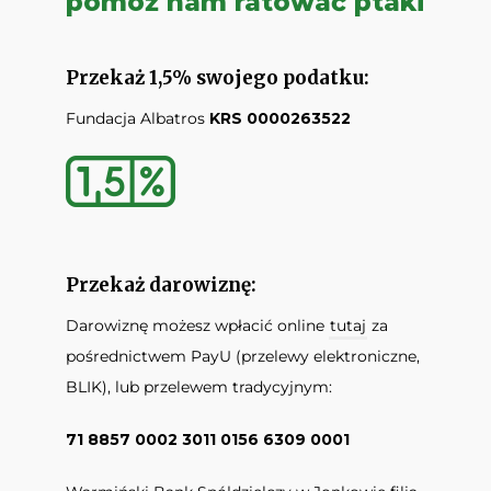
pomóż nam ratować ptaki
Przekaż 1,5% swojego podatku:
Fundacja Albatros
KRS 0000263522
Przekaż darowiznę:
Darowiznę możesz wpłacić online
tutaj
za
pośrednictwem PayU (przelewy elektroniczne,
BLIK), lub przelewem tradycyjnym:
71 8857 0002 3011 0156 6309 0001