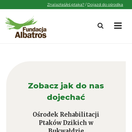
Skip
Znalazłaś/eś ptaka?
/
Dojazd do ośrodka
to
content
M
Zobacz jak do nas
dojechać
Ośrodek Rehabilitacji
Ptaków Dzikich w
Bukwałdzie