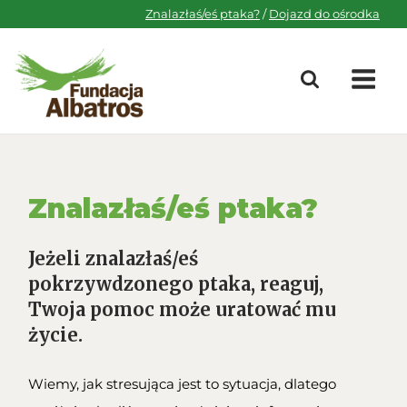
Skip
Znalazłaś/eś ptaka?
/
Dojazd do ośrodka
to
content
M
Znalazłaś/eś ptaka?
Jeżeli znalazłaś/eś
pokrzywdzonego ptaka, reaguj,
Twoja pomoc może uratować mu
życie
.
Wiemy, jak stresująca jest to sytuacja, dlatego