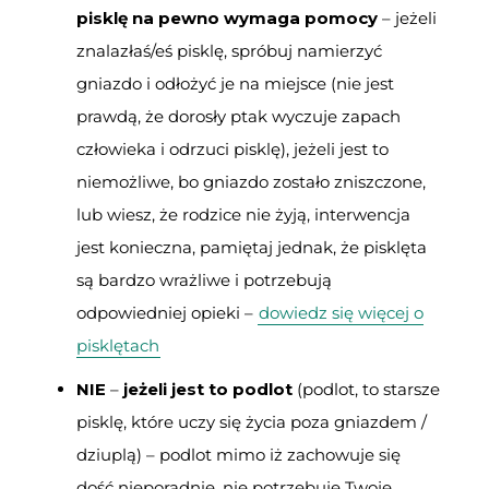
pisklę na pewno wymaga pomocy
– jeżeli
znalazłaś/eś pisklę, spróbuj namierzyć
gniazdo i odłożyć je na miejsce (nie jest
prawdą, że dorosły ptak wyczuje zapach
człowieka i odrzuci pisklę), jeżeli jest to
niemożliwe, bo gniazdo zostało zniszczone,
lub wiesz, że rodzice nie żyją, interwencja
jest konieczna, pamiętaj jednak, że pisklęta
są bardzo wrażliwe i potrzebują
odpowiedniej opieki –
dowiedz się więcej o
pisklętach
NIE
–
jeżeli jest to podlot
(podlot, to starsze
pisklę, które uczy się życia poza gniazdem /
dziuplą) – podlot mimo iż zachowuje się
dość nieporadnie, nie potrzebuje Twoje