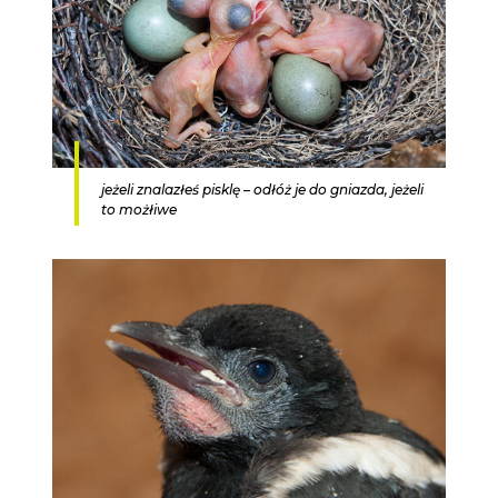
jeżeli znalazłeś pisklę – odłóż je do gniazda, jeżeli
to możłiwe