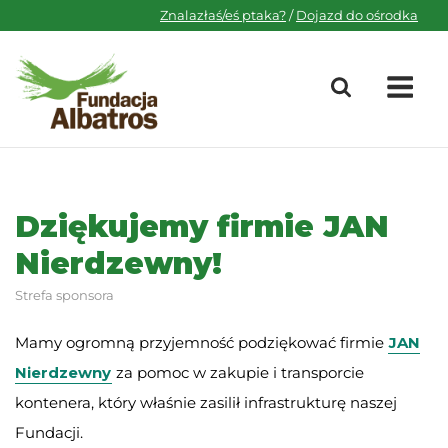
Skip
Znalazłaś/eś ptaka?
/
Dojazd do ośrodka
to
content
M
Dziękujemy firmie JAN
Nierdzewny!
Strefa sponsora
Mamy ogromną przyjemność podziękować firmie
JAN
Nierdzewny
za pomoc w zakupie i transporcie
kontenera, który właśnie zasilił infrastrukturę naszej
Fundacji.