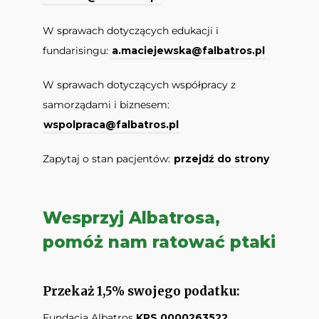
W sprawach dotyczących edukacji i
fundarisingu:
a.maciejewska@falbatros.pl
W sprawach dotyczących współpracy z
samorządami i biznesem:
wspolpraca@falbatros.pl
Zapytaj o stan pacjentów:
przejdź do strony
Wesprzyj Albatrosa,
pomóż nam ratować ptaki
Przekaż 1,5% swojego podatku:
Fundacja Albatros
KRS 0000263522