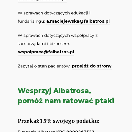
W sprawach dotyczących edukacji i
fundarisingu:
a.maciejewska@falbatros.pl
W sprawach dotyczących współpracy z
samorządami i biznesem:
wspolpraca@falbatros.pl
Zapytaj o stan pacjentów:
przejdź do strony
Wesprzyj Albatrosa,
pomóż nam ratować ptaki
Przekaż 1,5% swojego podatku:
Fundacja Albatros
KRS 0000263522