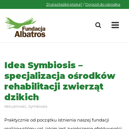
Skip
Znalazłaś/eś ptaka?
/
Dojazd do ośrodka
to
content
M
Idea Symbiosis –
specjalizacja ośrodków
rehabilitacji zwierząt
dzikich
Aktualności
,
Symbiosis
Praktycznie od początku istnienia naszej fundacji
realizowaliśmy cel, jakim jest zwiększenie efektywności