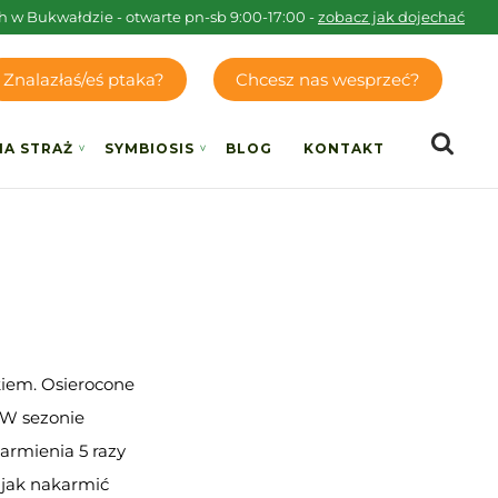
h w Bukwałdzie - otwarte pn-sb 9:00-17:00 -
zobacz jak dojechać
Znalazłaś/eś ptaka?
Chcesz nas wesprzeć?
IA STRAŻ
SYMBIOSIS
BLOG
KONTAKT
iem. Osierocone
 W sezonie
armienia 5 razy
 jak nakarmić