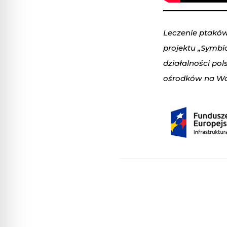
Leczenie ptakó
projektu „Symbi
działalności pol
ośrodków na Wa