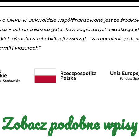
w o ORPD w Bukwałdzie współfinansowane jest ze środk
osis – ochrona ex-situ gatunków zagrożonych i edukacja e
skich ośrodków rehabilitacji zwierząt – wzmocnienie potenc
rmii i Mazurach”
Zobacz podobne wpisy