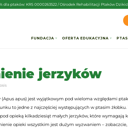
5% dla ptaków: KRS 0000263522 / Ośrodek Rehabilitacji Ptaków Dzikic
FUNDACJA
OFERTA EDUKACYJNA
PTAS
ienie jerzyków
osis
y (Apus apus) jest wyjątkowym pod wieloma względami ptak
tunku to jedne z najczęściej występujących w ptasim żłobku.
d opieką kilkadziesiąt małych jerzyków, które wymagają k
nienie opieki wszystkim jest dużym wyzwaniem – zobaczcie,