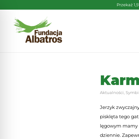
Skip
Przekaż 1,
to
content
Karm
Aktualności
,
Symbi
Jerzyk zwyczajn
pisklęta tego ga
lęgowym mamy po
dziennie. Zapew