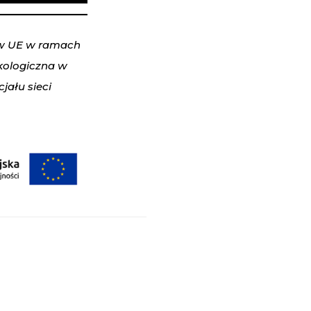
ów UE w ramach
kologiczna w
jału sieci