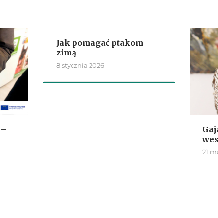
Jak pomagać ptakom
zimą
8 stycznia 2026
 –
Gaj
wes
21 m