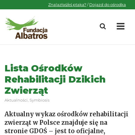
Skip
Znalazłaś/eś ptaka?
/
Dojazd do ośrodka
to
content
M
Lista Ośrodków
Rehabilitacji Dzikich
Zwierząt
Aktualności
,
Symbiosis
Aktualny wykaz ośrodków rehabilitacji
zwierząt w Polsce znajduje się na
stronie GDOŚ – jest to oficjalne,