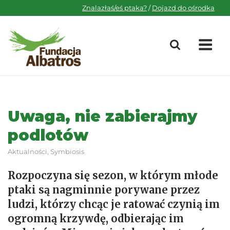
Skip
Znalazłaś/eś ptaka?
/
Dojazd do ośrodka
to
content
M
Uwaga, nie zabierajmy
podlotów
Aktualności
,
Symbiosis
Rozpoczyna się sezon, w którym młode
ptaki są nagminnie porywane przez
ludzi, którzy chcąc je ratować czynią im
ogromną krzywdę, odbierając im