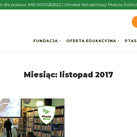
5% dla ptaków: KRS 0000263522 / Ośrodek Rehabilitacji Ptaków Dzikic
FUNDACJA
OFERTA EDUKACYJNA
PTAS
Miesiąc:
listopad 2017