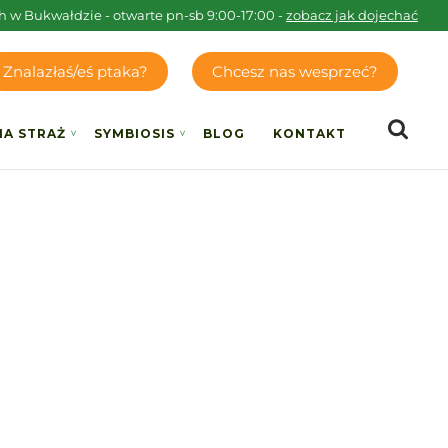
h w Bukwałdzie - otwarte pn-sb 9:00-17:00 -
zobacz jak dojechać
Znalazłaś/eś ptaka?
Chcesz nas wesprzeć?
IA STRAŻ
SYMBIOSIS
BLOG
KONTAKT