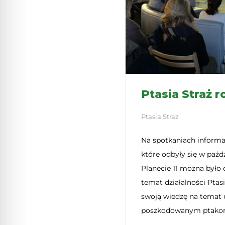
Ptasia Straż r
Ptasia Straż
Na spotkaniach informa
które odbyły się w paźdz
Planecie 11 można było 
temat działalności Ptas
swoją wiedzę na temat
poszkodowanym ptako