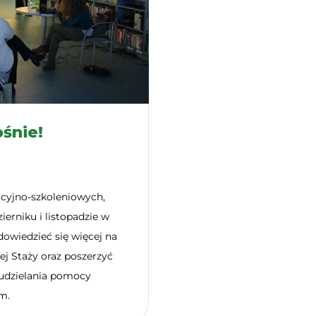
ośnie!
cyjno-szkoleniowych,
ierniku i listopadzie w
dowiedzieć się więcej na
iej Staży oraz poszerzyć
 udzielania pomocy
m.