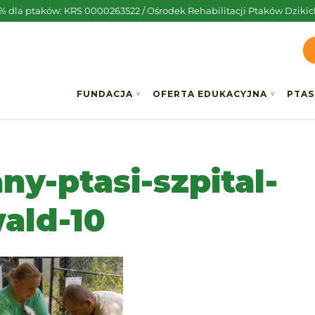
5% dla ptaków: KRS 0000263522 / Ośrodek Rehabilitacji Ptaków Dzikic
FUNDACJA
OFERTA EDUKACYJNA
PTAS
ny-ptasi-szpital-
ald-10