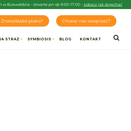
h w Bukwałdzie - otwarte pn-sb 9:00-17:00 -
zobacz jak dojechać
Znalazłaś/eś ptaka?
Chcesz nas wesprzeć?
IA STRAŻ
SYMBIOSIS
BLOG
KONTAKT