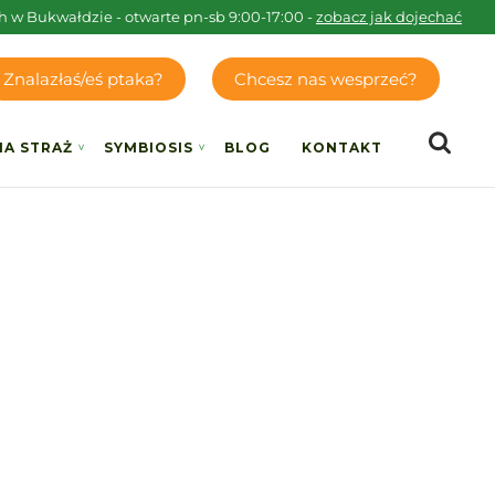
h w Bukwałdzie - otwarte pn-sb 9:00-17:00 -
zobacz jak dojechać
Znalazłaś/eś ptaka?
Chcesz nas wesprzeć?
IA STRAŻ
SYMBIOSIS
BLOG
KONTAKT