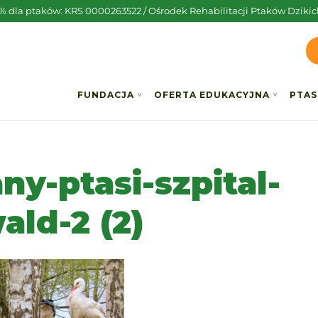
5% dla ptaków: KRS 0000263522 / Ośrodek Rehabilitacji Ptaków Dzikic
FUNDACJA
OFERTA EDUKACYJNA
PTAS
ny-ptasi-szpital-
ald-2 (2)