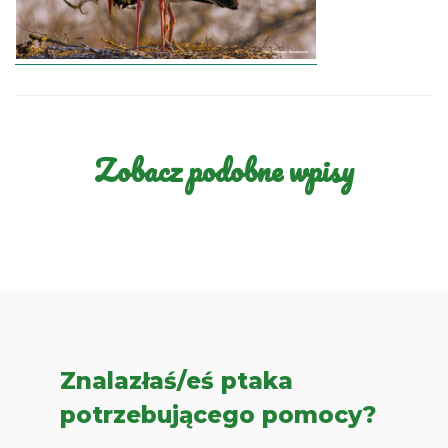
Zobacz podobne wpisy
Znalazłaś/eś ptaka
potrzebującego pomocy?