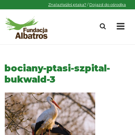
Skip
Znalazłaś/eś ptaka?
/
Dojazd do ośrodka
to
content
M
bociany-ptasi-szpital-
bukwald-3