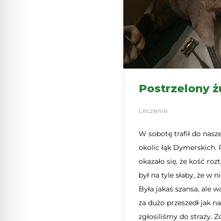
Postrzelony 
Leczenie
W sobotę trafił do nas
okolic łąk Dymerskich. 
okazało się, że kość rozt
był na tyle słaby, że w n
Była jakaś szansa, ale w
za dużo przeszedł jak n
zgłosiliśmy do straży. Z