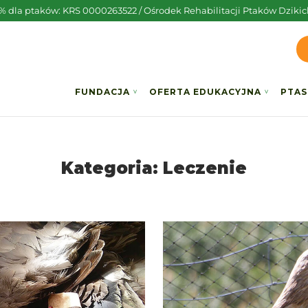
5% dla ptaków: KRS 0000263522 / Ośrodek Rehabilitacji Ptaków Dzikic
FUNDACJA
OFERTA EDUKACYJNA
PTAS
Kategoria:
Leczenie