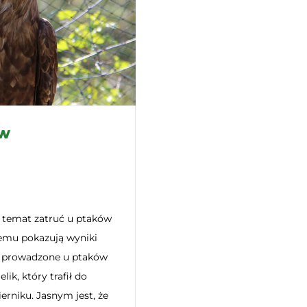
ów
a temat zatruć u ptaków
lemu pokazują wyniki
h prowadzone u ptaków
lik, który trafił do
rniku. Jasnym jest, że