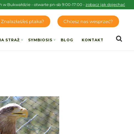
h w Bukwałdzie - otwarte pn-sb 9:00-17:00 -
zobacz jak dojechać
Znalazłaś/eś ptaka?
Chcesz nas wesprzeć?
IA STRAŻ
SYMBIOSIS
BLOG
KONTAKT