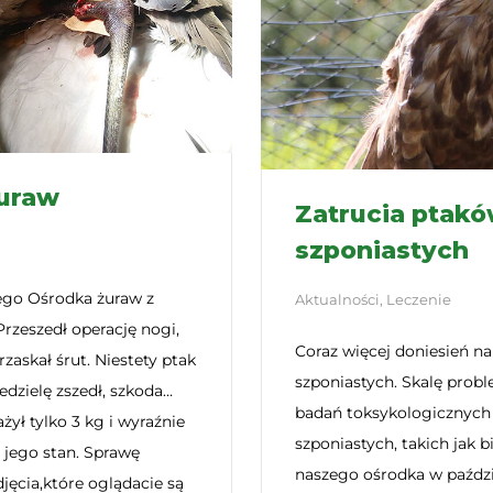
żuraw
Zatrucia ptak
szponiastych
zego Ośrodka żuraw z
Aktualności
,
Leczenie
Przeszedł operację nogi,
Coraz więcej doniesień n
rzaskał śrut. Niestety ptak
szponiastych. Skalę prob
iedzielę zszedł, szkoda…
badań toksykologicznyc
ażył tylko 3 kg i wyraźnie
szponiastych, takich jak bie
a jego stan. Sprawę
naszego ośrodka w paździe
djęcia,które oglądacie są