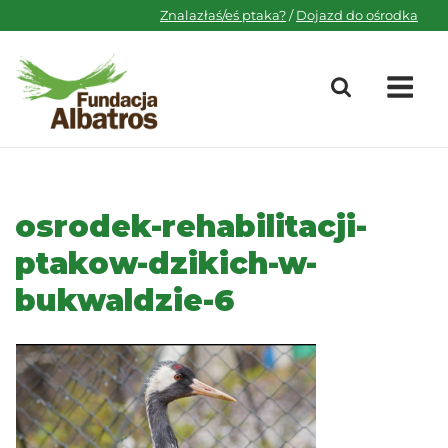
Skip
Znalazłaś/eś ptaka?
/
Dojazd do ośrodka
to
content
M
osrodek-rehabilitacji-
ptakow-dzikich-w-
bukwaldzie-6