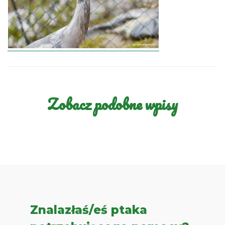
Zobacz podobne wpisy
Znalazłaś/eś ptaka