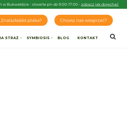
h w Bukwałdzie - otwarte pn-sb 9:00-17:00 -
zobacz jak dojechać
Znalazłaś/eś ptaka?
Chcesz nas wesprzeć?
IA STRAŻ
SYMBIOSIS
BLOG
KONTAKT