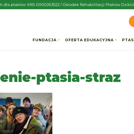
5% dla ptaków: KRS 0000263522 / Ośrodek Rehabilitacji Ptaków Dzikic
FUNDACJA
OFERTA EDUKACYJNA
PTAS
enie-ptasia-straz