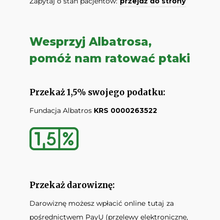
Zapytaj o stan pacjentów:
przejdź do strony
Wesprzyj Albatrosa,
pomóż nam ratować ptaki
Przekaż 1,5% swojego podatku:
Fundacja Albatros
KRS 0000263522
Przekaż darowiznę:
Darowiznę możesz wpłacić online
tutaj
za
pośrednictwem PayU (przelewy elektroniczne,