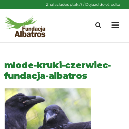
Skip
Znalazłaś/eś ptaka?
/
Dojazd do ośrodka
to
content
M
mlode-kruki-czerwiec-
fundacja-albatros