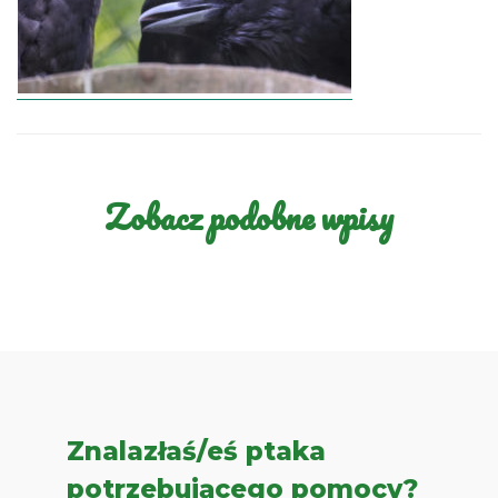
Zobacz podobne wpisy
Znalazłaś/eś ptaka
potrzebującego pomocy?