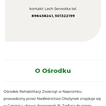
kontakt: Lech Serwotka tel.
896458241, 501322199
O Ośrodku
Ośrodek Rehabilitacji Zwierząt w Napromku
prowadzony przez Nadleśnictwo Olsztynek znajduje się
w Gminie Lubawa, Napromek 16. Trafiają do niego