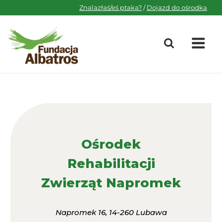
Skip
Znalazłaś/eś ptaka?
/
Dojazd do ośrodka
to
content
M
Ośrodek
Rehabilitacji
Zwierząt Napromek
Napromek 16, 14-260 Lubawa