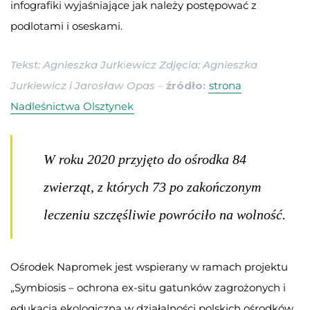
infografiki wyjaśniające jak należy postępować z
podlotami i oseskami.
Tekst: Agnieszka Jurk
i
ewicz Zdjęcia: Agnieszka
Jurkiewicz i Jarosław Opas
–
źródło:
strona
Nadleśnictwa Olsztynek
W roku 2020 przyjęto do ośrodka 84
zwierząt, z których 73 po zakończonym
leczeniu szczęśliwie powróciło na wolność.
Ośrodek Napromek jest wspierany w ramach projektu
„Symbiosis – ochrona ex-situ gatunków zagrożonych i
edukacja ekologiczna w działalności polskich ośrodków