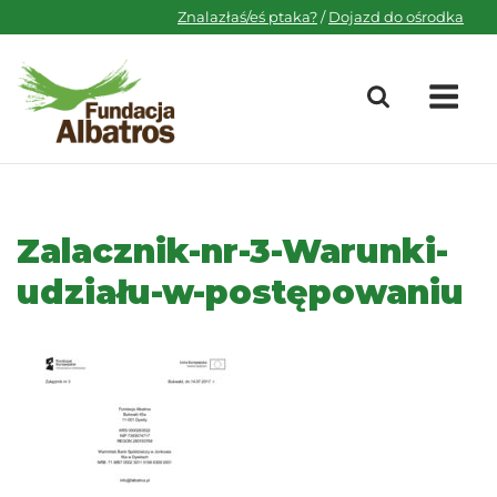
Skip
Znalazłaś/eś ptaka?
/
Dojazd do ośrodka
to
content
M
Zalacznik-nr-3-Warunki-
udziału-w-postępowaniu