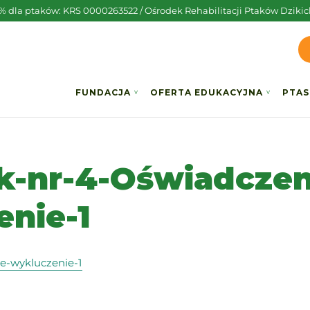
5% dla ptaków: KRS 0000263522 / Ośrodek Rehabilitacji Ptaków Dzikic
FUNDACJA
OFERTA EDUKACYJNA
PTAS
k-nr-4-Oświadczen
nie-1
e-wykluczenie-1