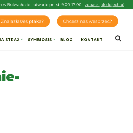
h w Bukwałdzie - otwarte pn-sb 9:00-17:00 -
zobacz jak dojechać
Znalazłaś/eś ptaka?
Chcesz nas wesprzeć?
IA STRAŻ
SYMBIOSIS
BLOG
KONTAKT
ie-