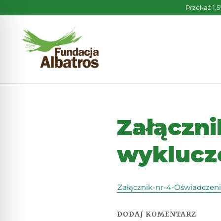
Skip
Przekaż 1,
to
content
Załączni
wyklucze
Załącznik-nr-4-Oświadczeni
DODAJ KOMENTARZ