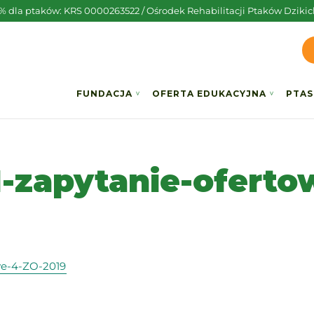
5% dla ptaków: KRS 0000263522 / Ośrodek Rehabilitacji Ptaków Dzikic
FUNDACJA
OFERTA EDUKACYJNA
PTAS
-zapytanie-oferto
we-4-ZO-2019