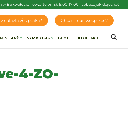
h w Bukwałdzie - otwarte pn-sb 9:00-17:00 -
zobacz jak dojechać
Znalazłaś/eś ptaka?
Chcesz nas wesprzeć?
IA STRAŻ
SYMBIOSIS
BLOG
KONTAKT
we-4-ZO-