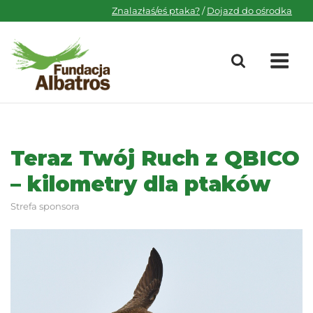
Skip
Znalazłaś/eś ptaka?
/
Dojazd do ośrodka
to
content
M
Teraz Twój Ruch z QBICO
– kilometry dla ptaków
Strefa sponsora