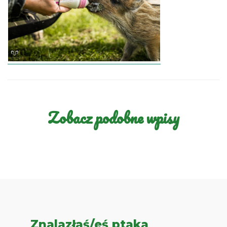
Zobacz podobne wpisy
Znalazłaś/eś ptaka