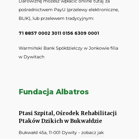
Darowiznę możesz wpłacić online
tutaj
za
pośrednictwem PayU (przelewy elektroniczne,
BLIK), lub przelewem tradycyjnym:
71 8857 0002 3011 0156 6309 0001
Warmiński Bank Spółdzielczy w Jonkowie filia
w Dywitach
Fundacja Albatros
Ptasi Szpital, Ośrodek Rehabilitacji
Ptaków Dzikich w Bukwałdzie
Bukwałd 45a, 11-001 Dywity -
zobacz jak