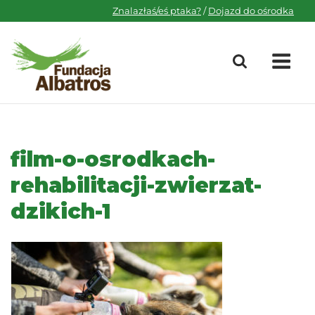
Skip
Znalazłaś/eś ptaka?
/
Dojazd do ośrodka
to
content
M
film-o-osrodkach-
rehabilitacji-zwierzat-
dzikich-1