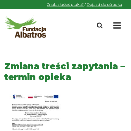
Skip
Znalazłaś/eś ptaka?
/
Dojazd do ośrodka
to
content
M
Zmiana treści zapytania –
termin opieka