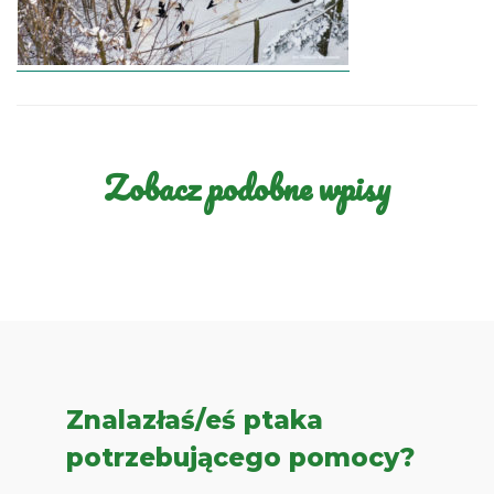
Zobacz podobne wpisy
Znalazłaś/eś ptaka
potrzebującego pomocy?