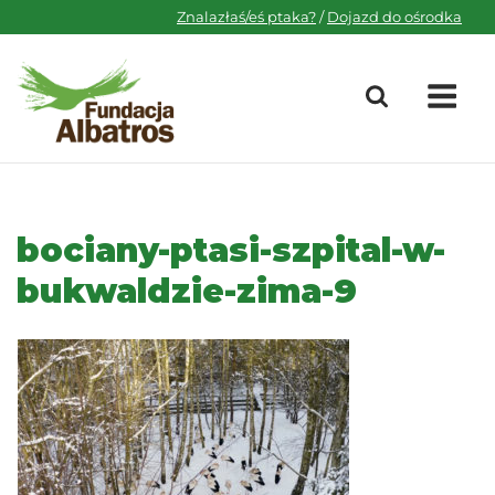
Skip
Znalazłaś/eś ptaka?
/
Dojazd do ośrodka
to
content
M
bociany-ptasi-szpital-w-
bukwaldzie-zima-9