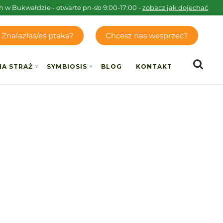
h w Bukwałdzie - otwarte pn-sb 9:00-17:00 -
zobacz jak dojechać
Znalazłaś/eś ptaka?
Chcesz nas wesprzeć?
IA STRAŻ
SYMBIOSIS
BLOG
KONTAKT