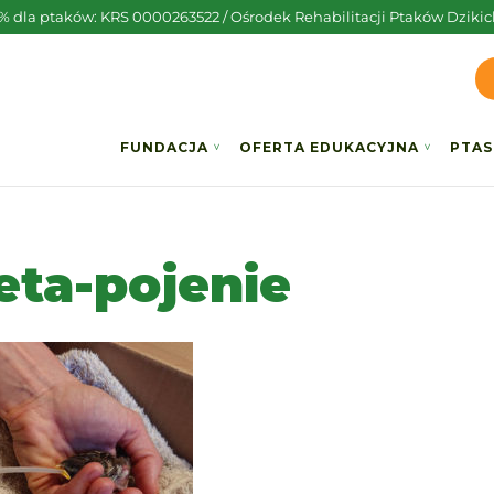
5% dla ptaków: KRS 0000263522 / Ośrodek Rehabilitacji Ptaków Dzikic
FUNDACJA
OFERTA EDUKACYJNA
PTAS
eta-pojenie