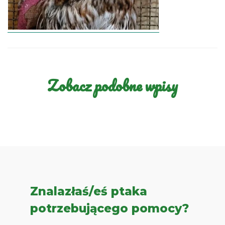
Zobacz podobne wpisy
Znalazłaś/eś ptaka
potrzebującego pomocy?