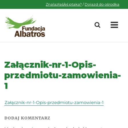
Skip
Znalazłaś/eś ptaka?
/
Dojazd do ośrodka
to
content
M
Załącznik-nr-1-Opis-
przedmiotu-zamowienia-
1
Załącznik-nr-1-Opis-przedmiotu-zamowienia-1
DODAJ KOMENTARZ