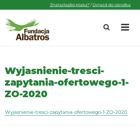
Skip
Znalazłaś/eś ptaka?
/
Dojazd do ośrodka
to
content
M
Wyjasnienie-tresci-
zapytania-ofertowego-1-
ZO-2020
Wyjasnienie-tresci-zapytania-ofertowego-1-ZO-2020