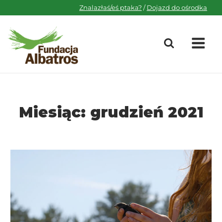
Skip
Znalazłaś/eś ptaka?
/
Dojazd do ośrodka
to
content
M
Miesiąc:
grudzień 2021