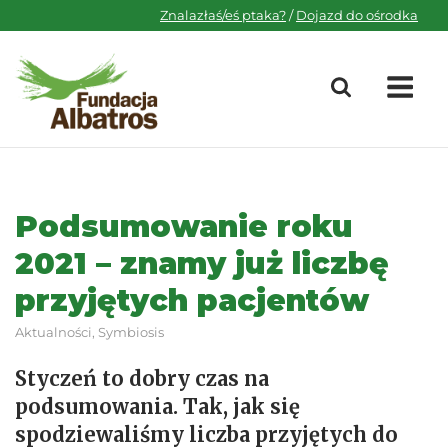
Skip
Znalazłaś/eś ptaka?
/
Dojazd do ośrodka
to
content
M
Podsumowanie roku
2021 – znamy już liczbę
przyjętych pacjentów
Aktualności
,
Symbiosis
Styczeń to dobry czas na
podsumowania. Tak, jak się
spodziewaliśmy liczba przyjętych do