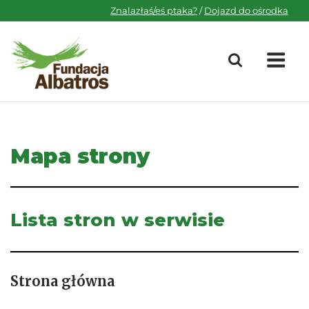
Skip
Znalazłaś/eś ptaka?
/
Dojazd do ośrodka
to
content
M
Mapa strony
Lista stron w serwisie
Strona główna