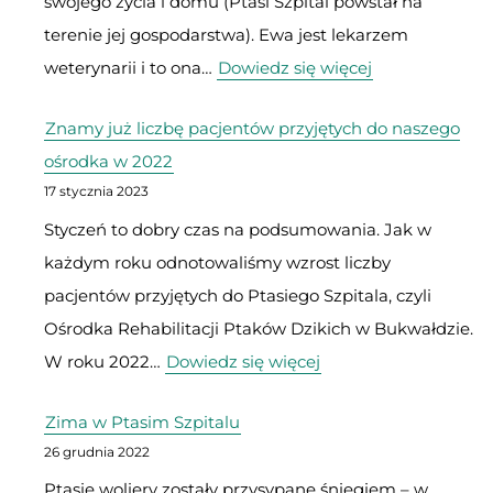
swojego życia i domu (Ptasi Szpital powstał na
terenie jej gospodarstwa). Ewa jest lekarzem
:
weterynarii i to ona…
Dowiedz się więcej
Zapraszamy
Znamy już liczbę pacjentów przyjętych do naszego
na
ośrodka w 2022
spacer
17 stycznia 2023
do
Styczeń to dobry czas na podsumowania. Jak w
lecznicy
każdym roku odnotowaliśmy wzrost liczby
pacjentów przyjętych do Ptasiego Szpitala, czyli
Ośrodka Rehabilitacji Ptaków Dzikich w Bukwałdzie.
:
W roku 2022…
Dowiedz się więcej
Znamy
Zima w Ptasim Szpitalu
już
26 grudnia 2022
liczbę
Ptasie woliery zostały przysypane śniegiem – w
pacjentów