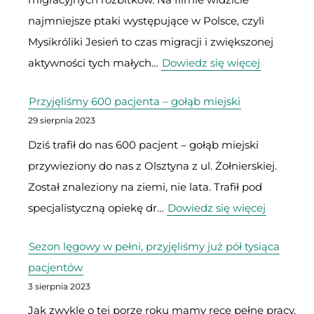
najmniejsze ptaki występujące w Polsce, czyli
Mysikróliki Jesień to czas migracji i zwiększonej
:
aktywności tych małych…
Dowiedz się więcej
Mysikróliki
Przyjęliśmy 600 pacjenta – gołąb miejski
–
29 sierpnia 2023
najmniejs
Dziś trafił do nas 600 pacjent – gołąb miejski
ptaki
przywieziony do nas z Olsztyna z ul. Żołnierskiej.
w
Został znaleziony na ziemi, nie lata. Trafił pod
Polsce
:
specjalistyczną opiekę dr…
Dowiedz się więcej
Przyjęliś
Sezon lęgowy w pełni, przyjęliśmy już pół tysiąca
600
pacjentów
pacjenta
3 sierpnia 2023
–
Jak zwykle o tej porze roku mamy ręce pełne pracy.
gołąb