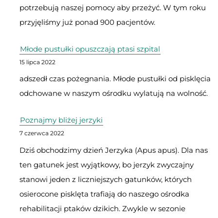
potrzebują naszej pomocy aby przeżyć. W tym roku
w
przyjęliśmy już ponad 900 pacjentów.
naszym
ośrodku
Młode pustułki opuszczają ptasi szpital
15 lipca 2022
adszedł czas pożegnania. Młode pustułki od pisklęcia
odchowane w naszym ośrodku wylatują na wolność.
Poznajmy bliżej jerzyki
7 czerwca 2022
Dziś obchodzimy dzień Jerzyka (Apus apus). Dla nas
ten gatunek jest wyjątkowy, bo jerzyk zwyczajny
stanowi jeden z liczniejszych gatunków, których
osierocone pisklęta trafiają do naszego ośrodka
rehabilitacji ptaków dzikich. Zwykle w sezonie