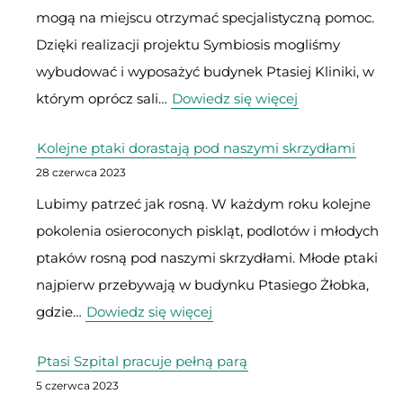
mogą na miejscu otrzymać specjalistyczną pomoc.
Dzięki realizacji projektu Symbiosis mogliśmy
wybudować i wyposażyć budynek Ptasiej Kliniki, w
:
którym oprócz sali…
Dowiedz się więcej
Pracownia
Kolejne ptaki dorastają pod naszymi skrzydłami
RTG
28 czerwca 2023
w
Lubimy patrzeć jak rosną. W każdym roku kolejne
ośrodku
pokolenia osieroconych piskląt, podlotów i młodych
ptaków rosną pod naszymi skrzydłami. Młode ptaki
najpierw przebywają w budynku Ptasiego Żłobka,
:
gdzie…
Dowiedz się więcej
Kolejne
Ptasi Szpital pracuje pełną parą
ptaki
5 czerwca 2023
dorastają