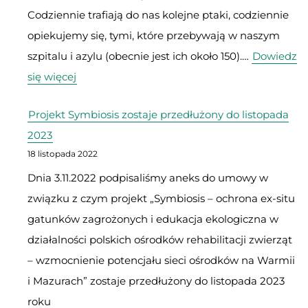
Codziennie trafiają do nas kolejne ptaki, codziennie
opiekujemy się, tymi, które przebywają w naszym
szpitalu i azylu (obecnie jest ich około 150).…
Dowiedz
:
się więcej
W
Projekt Symbiosis zostaje przedłużony do listopada
Ptasim
2023
Szpitalu
18 listopada 2022
w
Dnia 3.11.2022 podpisaliśmy aneks do umowy w
tym
związku z czym projekt „Symbiosis – ochrona ex-situ
tygodniu
gatunków zagrożonych i edukacja ekologiczna w
przyjęliśmy
działalności polskich ośrodków rehabilitacji zwierząt
15
– wzmocnienie potencjału sieci ośrodków na Warmii
pacjentów
i Mazurach” zostaje przedłużony do listopada 2023
roku