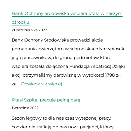
Bank Ochrony Środowiska wspiera ptaki w naszym
ośrodku
21 października 2022
Bank Ochrony Środowiska prowadzi akcję
pomagania zwierzętom w schroniskach.Na wniosek
jego pracowników, do grona podmiotów które
wspiera została dołączona Fundacja Albatros:)Dzięki
akcji otrzymaliśmy darowiznę w wysokości 1798 zł,
:
za…
Dowiedz się więcej
Bank
Ptasi Szpital pracuje pełną parą
Ochrony
1 września 2022
Środowiska
Sezon lęgowy to dla nas czas wytężonej pracy,
wspiera
codziennie trafiają do nas nowi pacjenci, którzy
ptaki