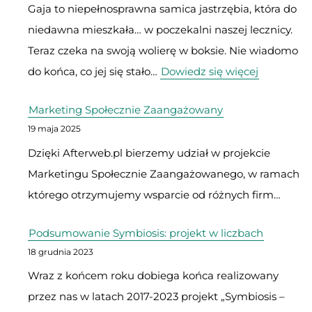
Gaja to niepełnosprawna samica jastrzębia, która do
Ośrodku
niedawna mieszkała… w poczekalni naszej lecznicy.
Rehabilitacji
Teraz czeka na swoją wolierę w boksie. Nie wiadomo
Ptaków
:
do końca, co jej się stało…
Dowiedz się więcej
Dzikich
Gaja
w
Marketing Społecznie Zaangażowany
potrzebuj
Bukwałdzie
19 maja 2025
domu
–
Dzięki Afterweb.pl bierzemy udział w projekcie
–
projekt
Marketingu Społecznie Zaangażowanego, w ramach
wesprzyj
finansowany
którego otrzymujemy wsparcie od różnych firm…
naszą
przez
zrzutkę
WFOŚiGW
Podsumowanie Symbiosis: projekt w liczbach
w
18 grudnia 2023
Olsztynie
Wraz z końcem roku dobiega końca realizowany
przez nas w latach 2017-2023 projekt „Symbiosis –