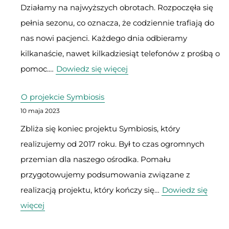
Działamy na najwyższych obrotach. Rozpoczęła się
pod
pełnia sezonu, co oznacza, że codziennie trafiają do
naszymi
nas nowi pacjenci. Każdego dnia odbieramy
skrzydłami
kilkanaście, nawet kilkadziesiąt telefonów z prośbą o
:
pomoc.…
Dowiedz się więcej
Ptasi
O projekcie Symbiosis
Szpital
10 maja 2023
pracuje
Zbliża się koniec projektu Symbiosis, który
pełną
realizujemy od 2017 roku. Był to czas ogromnych
parą
przemian dla naszego ośrodka. Pomału
przygotowujemy podsumowania związane z
realizacją projektu, który kończy się…
Dowiedz się
:
więcej
O