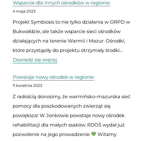
Wsparcie dla innych ośrodków w regionie
projekcie
4 maja 2023
Symbiosis
Projekt Symbiosis to nie tylko działania w ORPD w
Bukwałdzie, ale także wsparcie sieci ośrodków
działających na terenie Warmii i Mazur. Ośrodki,
które przystąpiły do projektu otrzymały środki…
:
Dowiedz się więcej
Wsparcie
Powstaje nowy ośrodek w regionie
dla
11 kwietnia 2023
innych
Z radością donosimy, że warmińsko-mazurska sieć
ośrodków
pomocy dla poszkodowanych zwierząt się
w
powiększa! W Jonkowie powstaje nowy ośrodek
regionie
rehabilitacji dla małych ssaków. RDOŚ wydał już
pozwolenie na jego prowadzenie
Witamy