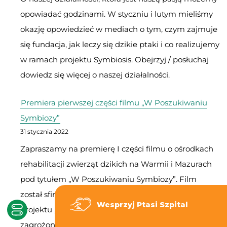
opowiadać godzinami. W styczniu i lutym mieliśmy
okazję opowiedzieć w mediach o tym, czym zajmuje
się fundacja, jak leczy się dzikie ptaki i co realizujemy
w ramach projektu Symbiosis. Obejrzyj / posłuchaj
dowiedz się więcej o naszej działalności.
Premiera pierwszej części filmu „W Poszukiwaniu
Symbiozy”
31 stycznia 2022
Zapraszamy na premierę I części filmu o ośrodkach
rehabilitacji zwierząt dzikich na Warmii i Mazurach
pod tytułem „W Poszukiwaniu Symbiozy”. Film
został sfinansowany ze środków UE w ramach
Wesprzyj Ptasi Szpital
projektu „Symbiosis – ochrona ex-situ gatunków
zagrożonych i edukacja ekologiczna w działalności