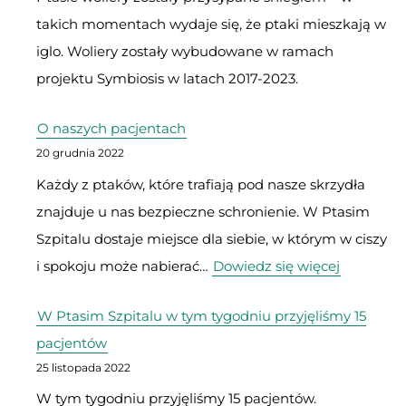
takich momentach wydaje się, że ptaki mieszkają w
przyjętych
iglo. Woliery zostały wybudowane w ramach
do
projektu Symbiosis w latach 2017-2023.
naszego
ośrodka
O naszych pacjentach
w
20 grudnia 2022
2022
Każdy z ptaków, które trafiają pod nasze skrzydła
znajduje u nas bezpieczne schronienie. W Ptasim
Szpitalu dostaje miejsce dla siebie, w którym w ciszy
:
i spokoju może nabierać…
Dowiedz się więcej
O
W Ptasim Szpitalu w tym tygodniu przyjęliśmy 15
naszych
pacjentów
pacjenta
25 listopada 2022
W tym tygodniu przyjęliśmy 15 pacjentów.