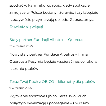
spotkać w karmniku, co robić, kiedy spotkacie
zimujące w Polsce bociany i żurawie, i czy łabędzie
rzeczywiście przymarzają do lodu. Zapraszamy…
:
Dowiedz się więcej
Jak
Stały partner Fundacji Albatros – Quercus
pomagać
12 września 2025
ptakom
Nowy stały partner Fundacji Albatros – firma
zimą
Quercus z Pasymia będzie wspierać nas co roku w
leczeniu ptaków
Teraz Twój Ruch z QBICO – kilometry dla ptaków
7 września 2025
Wyzwanie sportowe Qbico ‘Teraz Twój Ruch’
połączyło rywalizację i pomaganie – 6780 km