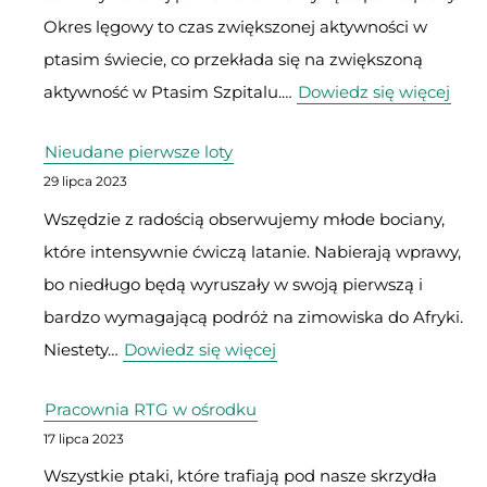
Okres lęgowy to czas zwiększonej aktywności w
miejski
ptasim świecie, co przekłada się na zwiększoną
:
aktywność w Ptasim Szpitalu.…
Dowiedz się więcej
Sez
Nieudane pierwsze loty
lęg
29 lipca 2023
w
Wszędzie z radością obserwujemy młode bociany,
pełni
które intensywnie ćwiczą latanie. Nabierają wprawy,
przy
bo niedługo będą wyruszały w swoją pierwszą i
już
bardzo wymagającą podróż na zimowiska do Afryki.
pół
:
Niestety…
Dowiedz się więcej
tysi
Nieudane
pacj
Pracownia RTG w ośrodku
pierwsze
17 lipca 2023
loty
Wszystkie ptaki, które trafiają pod nasze skrzydła