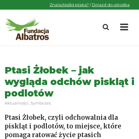
Skip
Znalazłaś/eś ptaka?
/
Dojazd do ośrodka
to
content
M
Ptasi Żłobek – jak
wygląda odchów piskląt i
podlotów
Aktualności
,
Symbiosis
Ptasi Żłobek, czyli odchowalnia dla
piskląt i podlotów, to miejsce, które
pomaga ratować życie ptasich