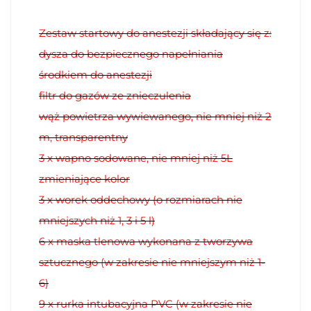
Zestaw startowy do anestezji składający się z:
dysza do bezpiecznego napełniania
środkiem do anestezji
filtr do gazów ze znieczulenia
wąż powietrza wywiewanego, nie mniej niż 2
m, transparentny
3 x wapno sodowane, nie mniej niż 5L
zmieniające kolor
3 x worek oddechowy (o rozmiarach nie
mniejszych niż 1, 3 i 5 l)
6 x maska tlenowa wykonana z tworzywa
sztucznego (w zakresie nie mniejszym niż 1-
6)
9 x rurka intubacyjna PVC (w zakresie nie