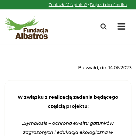
Skip
Znalazłaś/eś ptaka?
/
Dojazd do ośrodka
to
content
M
Bukwałd, dn. 14.06.2023
W związku z realizacją zadania będącego
częścią projektu:
„Symbiosis – ochrona ex-situ gatunków
zagrożonych i edukacja ekologiczna w